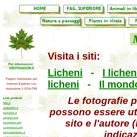
M
Visita i siti:
Per informazioni:
info@proverde.it
Licheni
-
I liche
Pagine ottimizzate per
licheni
-
Il mondo
Internet Explorer con
risoluzione 1.024x768
Le fotografie 
Link preferiti:
fwe.it
umbraflor.it
possono essere uti
populus.it
agraria.org
sito e l'autore
peupliers.org
cupressus.org
indicaz
perugiameteo.it