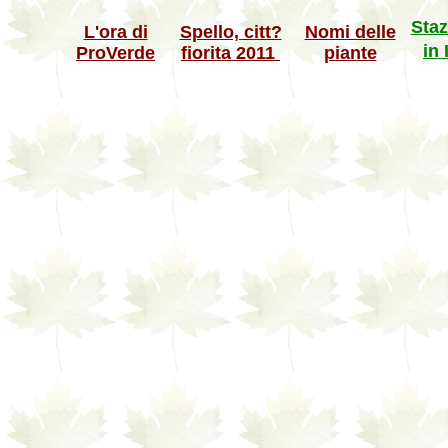
Staz
L'ora di
Spello, citt?
Nomi delle
in 
ProVerde
fiorita 2011
piante