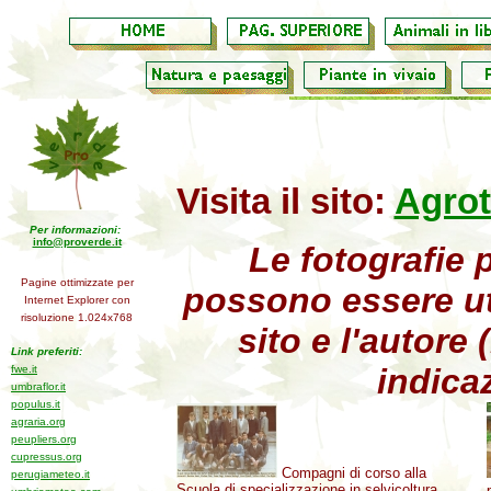
Visita il sito:
Agrot
Per informazioni:
info@proverde.it
Le fotografie 
Pagine ottimizzate per
possono essere uti
Internet Explorer con
risoluzione 1.024x768
sito e l'autore
Link preferiti:
indicaz
fwe.it
umbraflor.it
populus.it
agraria.org
peupliers.org
cupressus.org
Compagni di corso alla
perugiameteo.it
Scuola di specializzazione in selvicoltura