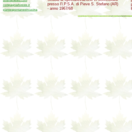
umbriameteo.com
presso l'I.P.S.A. di Pieve S. Stefano (AR)
compagniaforeste.it
- anno 1967/68
piantespontaneeincucina