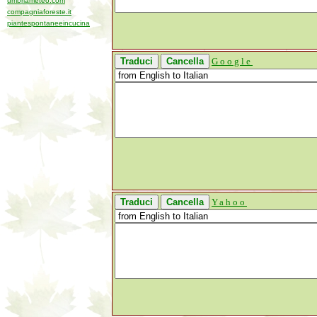
umbriameteo.com
compagniaforeste.it
piantespontaneeincucina
Google
Yahoo