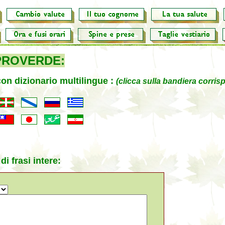
PROVERDE:
con dizionario multilingue :
(clicca sulla bandiera corris
di frasi intere: