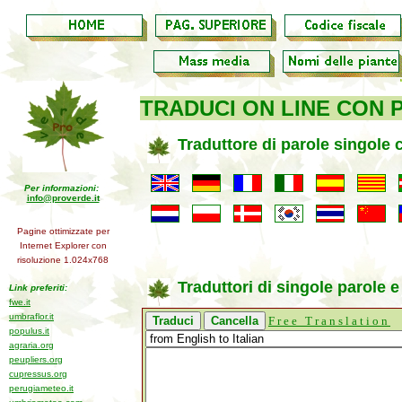
TRADUCI ON LINE CON 
Traduttore di parole singole 
Per informazioni:
info@proverde.it
Pagine ottimizzate per
Internet Explorer con
risoluzione 1.024x768
Traduttori di singole parole e 
Link preferiti:
fwe.it
umbraflor.it
Free Translation
populus.it
agraria.org
peupliers.org
cupressus.org
perugiameteo.it