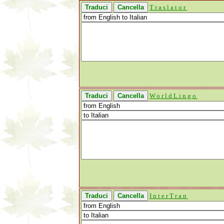
Traslator
WorldLingo
InterTran