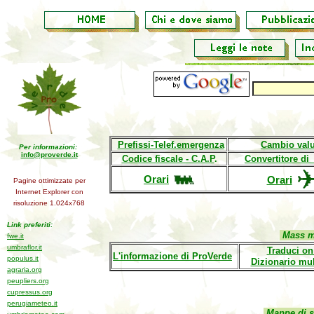
Prefissi-Telef.emergenza
Cambio valu
Per informazioni:
info@proverde.it
Codice fiscale - C.A.P
.
Convertitore di
Orari
Orari
Pagine ottimizzate per
Internet Explorer con
risoluzione 1.024x768
Link preferiti:
Mass med
fwe.it
umbraflor.it
Traduci on
L'informazione di ProVerde
populus.it
Dizionario mul
agraria.org
peupliers.org
cupressus.org
perugiameteo.it
Mappe di str